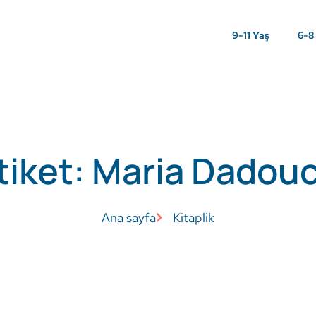
9-11 Yaş
6-8
tiket: Maria Dadou
Ana sayfa
Kitaplik